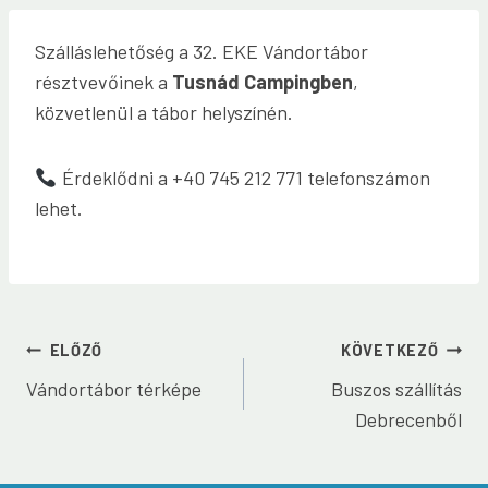
Szálláslehetőség a 32. EKE Vándortábor
résztvevőinek a
Tusnád Campingben
,
közvetlenül a tábor helyszínén.
Érdeklődni a +40 745 212 771 telefonszámon
lehet.
Bejegyzés
ELŐZŐ
KÖVETKEZŐ
Vándortábor térképe
Buszos szállítás
navigáció
Debrecenből