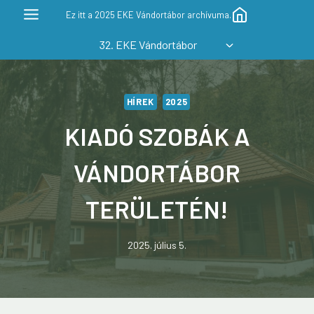
Skip
Ez itt a 2025 EKE Vándortábor archívuma.
to
32. EKE Vándortábor
content
HÍREK
2025
KIADÓ SZOBÁK A
VÁNDORTÁBOR
TERÜLETÉN!
2025. július 5.