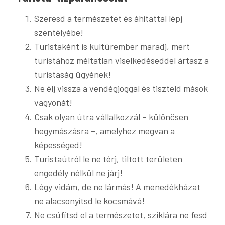
Szeresd a természetet és áhítattal lépj
szentélyébe!
Turistaként is kultúrember maradj, mert
turistához méltatlan viselkedéseddel ártasz a
turistaság ügyének!
Ne élj vissza a vendégjoggal és tiszteld mások
vagyonát!
Csak olyan útra vállalkozzál – különösen
hegymászásra –, amelyhez megvan a
képességed!
Turistaútról le ne térj, tiltott területen
engedély nélkül ne járj!
Légy vidám, de ne lármás! A menedékházat
ne alacsonyítsd le kocsmává!
Ne csúfítsd el a természetet, sziklára ne fesd