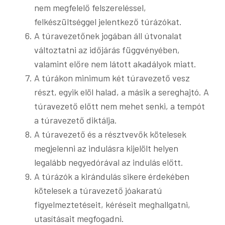
nem megfelelő felszereléssel,
felkészültséggel jelentkező túrázókat.
A túravezetőnek jogában áll útvonalat
változtatni az időjárás függvényében,
valamint előre nem látott akadályok miatt.
A túrákon minimum két túravezető vesz
részt, egyik elöl halad, a másik a sereghajtó. A
túravezető előtt nem mehet senki, a tempót
a túravezető diktálja.
A túravezető és a résztvevők kötelesek
megjelenni az indulásra kijelölt helyen
legalább negyedórával az indulás előtt.
A túrázók a kirándulás sikere érdekében
kötelesek a túravezető jóakaratú
figyelmeztetéseit, kéréseit meghallgatni,
utasításait megfogadni.