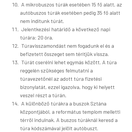
A mikrobuszos túrák esetében 15 fő alatt, az
autóbuszos túrák esetében pedig 35 fő alatt
nem indítunk túrát.
Jelentkezési határidő a következő napi
túrára: 20 óra.
Túravisszamondást nem fogadunk el és a
befizetett összeget sem térítjük vissza.
Túrát cserélni lehet egymás között. A túra
reggelén szükséges felmutatni a
túravezetőnél az adott túra fizetési
bizonylatát, ezzel igazolva, hogy ki helyett
veszel részt a túrán.
A különböző túrákra a buszok Sztána
központjából, a református templom melletti
térről indulnak. A buszos túráknál keresd a
túra kódszámával jelölt autóbuszt.