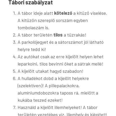
Tábori szabályzat
A tábor ideje alatt
kötelező
a kitűző viselése.
A kitűzőn szereplő sorszám egyben
tombolaszám is.
A tábor területén
tilos
a tűzrakás!
A parkolójegyet és a sátorszámot jól látható
helyre tedd ki!
Az autókat csak az erre kijelölt helyen lehet
leparkolni, tilos bevinni őket a sátrak mellé!
A kijelölt utakat hagyd szabadon!
A hulladékot dobd a kijelölt helyekre
(szelektíven)! A pillepalackokra,
alumíniumdobozokra taposs rá, mielőtt a
kukába teszed ezeket!
Használd a kijelölt illemhelyeket! A tábor
területén vezetékes víz, illemhely és kiépített