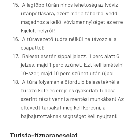
A legtöbb túrán nincs lehetőség az ivóvíz
utánpótlására, ezért már a táborból vedd
magadhoz a kellő ivóvízmennyiséget az erre
kijelölt helyről!
A túravezető tudta nélkül ne távozz el a
csapattól!
Baleset esetén síppal jelezz: 1 perc alatt 6
jelzés, majd 1 perc szünet. Ezt kell ismételni
10-szer, majd 10 perc szünet után újból.
A túra folyamán előforduló baleseteknél a
túrázó köteles ereje és gyakorlati tudása
szerint részt venni a mentési munkában! Az
eltévedt társakat meg kell keresni, a
bajbajutottaknak segítséget kell nyújtani!
Turista-tízparancsolat