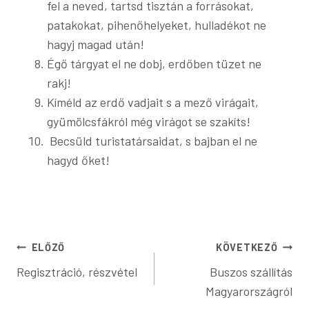
fel a neved, tartsd tisztán a forrásokat,
patakokat, pihenőhelyeket, hulladékot ne
hagyj magad után!
Égő tárgyat el ne dobj, erdőben tüzet ne
rakj!
Kíméld az erdő vadjait s a mező virágait,
gyümölcsfákról még virágot se szakíts!
Becsüld turistatársaidat, s bajban el ne
hagyd őket!
Bejegyzés
ELŐZŐ
KÖVETKEZŐ
Regisztráció, részvétel
Buszos szállítás
navigáció
Magyarországról