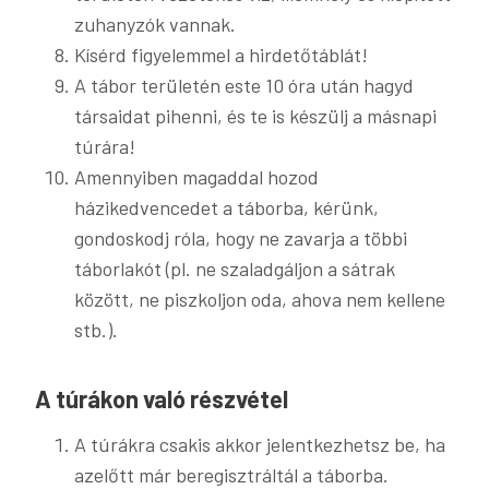
zuhanyzók vannak.
Kísérd figyelemmel a hirdetőtáblát!
A tábor területén este 10 óra után hagyd
társaidat pihenni, és te is készülj a másnapi
túrára!
Amennyiben magaddal hozod
házikedvencedet a táborba, kérünk,
gondoskodj róla, hogy ne zavarja a többi
táborlakót (pl. ne szaladgáljon a sátrak
között, ne piszkoljon oda, ahova nem kellene
stb.).
A túrákon való részvétel
A túrákra csakis akkor jelentkezhetsz be, ha
azelőtt már beregisztráltál a táborba.