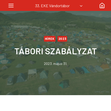
Skip
33. EKE Vándortábor
to
content
HÍREK
2023
TÁBORI SZABÁLYZAT
2023. május 31.