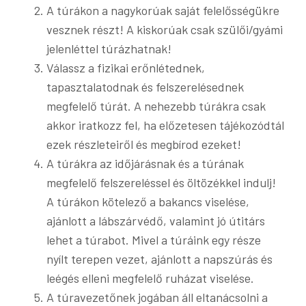
A túrákon a nagykorúak saját felelősségükre
vesznek részt! A kiskorúak csak szülői/gyámi
jelenléttel túrázhatnak!
Válassz a fizikai erőnlétednek,
tapasztalatodnak és felszerelésednek
megfelelő túrát. A nehezebb túrákra csak
akkor iratkozz fel, ha előzetesen tájékozódtál
ezek részleteiről és megbírod ezeket!
A túrákra az időjárásnak és a túrának
megfelelő felszereléssel és öltözékkel indulj!
A túrákon kötelező a bakancs viselése,
ajánlott a lábszárvédő, valamint jó útitárs
lehet a túrabot. Mivel a túráink egy része
nyílt terepen vezet, ajánlott a napszúrás és
leégés elleni megfelelő ruházat viselése.
A túravezetőnek jogában áll eltanácsolni a