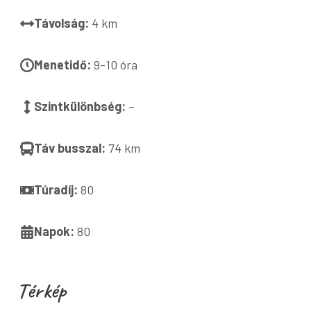
Távolság:
4 km
Menetidő:
9-10 óra
Szintkülönbség:
–
Táv busszal:
74 km
Túradíj:
80
Napok:
80
Térkép