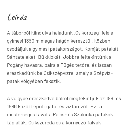
Leírás
A táborból kiindulva haladunk „Csíkország” felé a
gyimesi 1350 m magas hágón keresztül, közben
csodáljuk a gyimesi patakországot, Komját patakát,
Sántateleket, Bükklokát. Jobbra feltekintünk a
Pogány havasra, balra a Fügés tetőre, és lassan
ereszkedünk be Csíkszépvízre, amely a Szépvíz-
patak völgyében fekszik.
A völgybe ereszkedve balról megtekintjük az 1981 és
1986 között épült gátat és víztározót. Ezt a
mesterséges tavat a Pálos- és Szalonka patakok
táplálják. Csíkszereda és a környező falvak