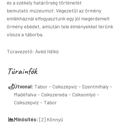
és a székely határőrség történetét
bemutató
múzeumot.
Végezetül az örmény
emlékháznál elfogyasztunk egy jól megérdemelt
örmény ebédet, amiután tele élményekkel térünk
vissza a táborba.
Túravezető: Ávéd Ildikó
Túrainfók
Útvonal:
Tábor – Csíkszépvíz – Szentmihály –
Madéfalva – Csíkszereda – Csíksomlyó –
Csíkszépvíz – Tábor
Minősítés:
[2] Könnyű