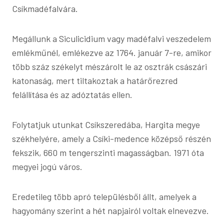
Csíkmadéfalvára.
Megállunk a Siculicidium vagy madéfalvi veszedelem
emlékműnél, emlékezve az 1764. január 7-re, amikor
több száz székelyt mészárolt le az osztrák császári
katonaság, mert tiltakoztak a határőrezred
felállítása és az adóztatás ellen.
Folytatjuk utunkat Csíkszeredába, Hargita megye
székhelyére, amely a Csíki-medence középső részén
fekszik, 660 m tengerszinti magasságban. 1971 óta
megyei jogú város.
Eredetileg több apró településből állt, amelyek a
hagyomány szerint a hét napjairól voltak elnevezve.