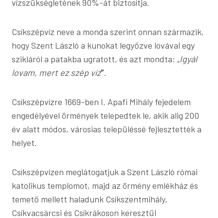
vízszükségletének 90%-át biztosítja.
Csíkszépvíz neve a monda szerint onnan származik,
hogy Szent László a kunokat legyőzve lovával egy
szikláról a patakba ugratott, és azt mondta: „
Igyál
lovam, mert ez szép víz
”
.
Csíkszépvízre 1669-ben I. Apafi Mihály fejedelem
engedélyével örmények telepedtek le, akik alig 200
év alatt módos, városias településsé fejlesztették a
helyet.
Csíkszépvízen meglátogatjuk a Szent László római
katolikus templomot, majd az örmény emlékház és
temető mellett haladunk Csíkszentmihály,
Csíkvacsárcsi és Csíkrákoson keresztül