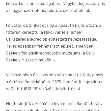
közvetlen szomszédságában. Nagyboldogasszony és
a magyar szentek tiszteletére szentelték fel.
Folytatjuk utunkat gyalog a Kossuth Lajos utcán, a
főterén keresztül a Mikó-vár felé, amely
Csíkszereda legrégibb építészeti nevezetessége.
Teljes épségben fennmaradt épület, amelyben
Székelyföld egyik legnagyobb múzeuma, a Csíki
Székely Múzeum működik.
Vele szemben Csíkszereda Városházát látjuk, amely
szintén műemléképület. 1879-ben épült egyszintes
épületet 1913-1914 között bővítették ki.
Megtekintjük a körülötte levő műemléképületeket,
végig gyalogolunk a Petőfi sétáló utcán, ahol még