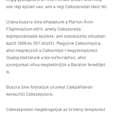
sok régi épület van, ami a régi Csíkszeredát idézi fel.
Utána buszra ülve elhaladunk a Márton Áron
Főgimnázium előtt, amely Csíkszereda
legimpozánsabb épülete, ami szecessziós stílusban
épült 1909 és 1911 között. Megyünk Csíksomlyóra,
ahol megnézzük a Csíksomlyó-i kegytemplomot.
Gyalog elsétálunk a borvízforráshoz, ahol
szomjunkat oltva megtekintjük a Barátok feredőjét
is.
Buszra ülve folytatjuk utunkat Csíkpálfalván
keresztül Csíkszépvízre.
Csíkszépvízen meglátogatjuk az örmény templomot