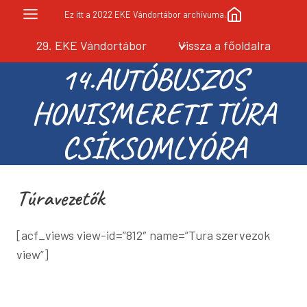
Skip
Ez itt a 2022 EKE Vándortábor archívuma.
to
29. EKE Vándortábor
Vissza a főoldalra
content
14.AUTÓBUSZOS
HONISMERETI TÚRA
CSÍKSOMLYÓRA
Túravezetők
[acf_views view-id=”812″ name=”Tura szervezok
view”]