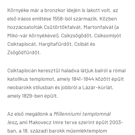
Környéke már a bronzkor idején is lakott volt, az
első írásos említése 1558-ból származik. Közben
hozzácsatolták Csütörtökfalvát, Martonfalvát (a
Mikó-vár környékével), Csíkzsögödöt, Csíksomlyót
Csíktaplocát, Hargitafürdőt, Csibát és
Zsögödfürdőt.
Csíktaplocán keresztül haladva látjuk balról a római
katolikus templomot, amely 1841-1844 között épült
neobarokk stílusban és jobbról a Lázár-kúriát,
amely 1829-ben épült.
Az első megállónk a
Millenniumi templomnál
lesz
,
ami Makovecz Imre terve szerint épült 2003-
ban, a 18. századi barokk műemléktemplom