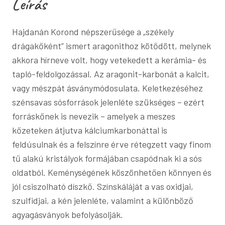
Leírás
Hajdanán Korond népszerűsége a „székely
drágakőként” ismert aragonithoz kötődött, melynek
akkora hírneve volt, hogy vetekedett a kerámia- és
tapló-feldolgozással. Az aragonit-karbonát a kalcit,
vagy mészpát ásványmódosulata. Keletkezéséhez
szénsavas sósforrások jelenléte szükséges – ezért
forráskőnek is nevezik – amelyek a meszes
kőzeteken átjutva kálciumkarbonáttal is
feldúsulnak és a felszínre érve rétegzett vagy finom
tű alakú kristályok formájában csapódnak ki a sós
oldatból. Keménységének köszönhetően könnyen és
jól csiszolható díszkő. Színskáláját a vas oxidjai,
szulfidjai, a kén jelenléte, valamint a különböző
agyagásványok befolyásolják.