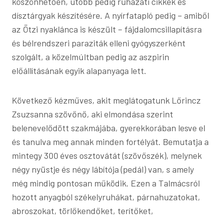
köszönhetően, utóbb pedig ruházati cikkek és
dísztárgyak készítésére. A nyírfatapló pedig – amiből
az Ötzi nyaklánca is készült – fájdalomcsillapításra
és bélrendszeri paraziták elleni gyógyszerként
szolgált, a közelmúltban pedig az aszpirin
előállításának egyik alapanyaga lett.
Következő kézműves, akit meglátogatunk Lőrincz
Zsuzsanna szövőnő, aki elmondása szerint
belenevelődött szakmájába, gyerekkorában lesve el
és tanulva meg annak minden fortélyát. Bemutatja a
mintegy 300 éves osztovátát (szövőszék), melynek
négy nyüstje és négy lábítója (pedál) van, s amely
még mindig pontosan működik. Ezen a Talmácsról
hozott anyagból székelyruhákat, párnahuzatokat,
abroszokat, törlőkendőket, terítőket,