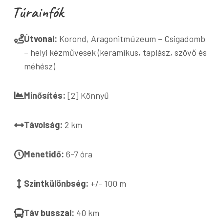
Túrainfók
Útvonal:
Korond, Aragonitmúzeum – Csigadomb
– helyi kézművesek (keramikus, taplász, szövő és
méhész)
Minősítés:
[2] Könnyű
Távolság:
2 km
Menetidő:
6-7 óra
Szintkülönbség:
+/- 100 m
Táv busszal:
40 km