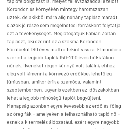
taplófeldolgozást is, melyet fél évszázaddal ezelőtt
Korondon és környékén mintegy háromszázan
űztek, de akikből mára alig néhány taplász maradt,
s azok jó része sem megélhetési forrásként folytatja
ezt a tevékenységet. Meglátogatjuk Fábián Zoltán
taplászt, aki szerint ez a szakma Korondon
körülbelül 180 éves múltra tekint vissza. Elmondása
szerint a legjobb taplók 150-200 éves bükkfákon
nőnek. Ilyeneket régen könnyű volt találni, ehhez
elég volt kimenni a környező erdőkbe, lehetőleg
júniusban, amikor érik a szamóca, valamint
szeptemberben, ugyanis ezekben az időszakokban
lehet a legjobb minőségű taplót begyűjteni.
Manapság azonban egyre kevesebb az erdő és főleg
az öreg fák – amelyeken a felhasználható tapló nő –
esnek a kitermelés áldozatául, ezért egyre nagyobb