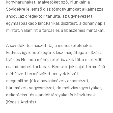
konyharuhákat, átalvetőket sző. Munkáin a
Sóvidékre jellemző díszítőmotívumokat alkalmazza,
ahogy „az öregektől” tanulta, az úgynevezett
egymásbaakadó lánckarikás díszítést, a dohánylapis
mintát, valamint a tárcás és a libaszemes mintákat.
A sóvidéki természeti táj a méhészeteknek is
kedvez, így lehetőségünk lesz meglátogatni Szász
Ilyés és Melinda méhészetét is, akik több mint 400
család méhet tartanak. Bemutatják saját termelésű
méhészeti termékeiket, melyek közül
megemlíthetjük a havasimézet, akácmézet,
hársmézet, vegyesmézet, de méhviaszgyertyákat,
dekorációs- és ajándéktárgyakat is készítenek.
(Kocsis András)