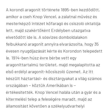
A korondi aragonit története 1895-ben kezdődött,
amikor a cseh Knop Vencel, a zalatnai művész és
mesterképző intézet kőfaragó és csiszoló oktatója
lett, majd szakértőként Erdélyben utazgatva
elvetődött ide is. A sósvizes domboldalakon
felbukkanó aragonit annyira elvarázsolta, hogy 35
évesen nyugdíjazását kérte és Korondon telepedett
le. 1914-ben húsz évre bérbe vett egy
aragonittartalmú területet, majd megalapította az
első erdélyi aragonit-kőcsiszoló üzemet. Az itt
készült háztartási- és dísztárgyakat a világ számos
országában – köztük Amerikában is –
értékesítették. Knop Vencel halála után a gyár és a
kitermelési telep a feleségére maradt, majd az
államosítást követően a székelyudvarhelyi