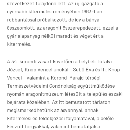
szövetkezet tulajdona lett. Az új igazgató a
gyorsabb kitermelés reményében 1963-ban
robbantással próbálkozott, de így a bánya
összeomlott, az aragonit összerepedezett, ezzel a
gyár alapanyag nélkül maradt és véget ért a
kitermelés.
A 34. korondi vásárt követően a helybéli Tófalvi
József, Knop Vencel unokái – Sebő Éva és ifj. Knop
Vencel – valamint a Korond-Parajd térségi
Természetvédelmi Gondnokság együttműködése
nyomán aragonitmúzeum létesült a település északi
bejárata közelében. Az itt bemutatott tárlaton
megismerkedhetünk az ásvánnyal, annak
kitermelési és feldolgozási folyamatával, a belőle
készült tárgyakkal, valamint bemutatják a