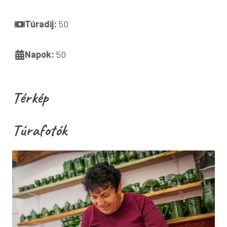
Túradíj:
50
Napok:
50
Térkép
Túrafotók