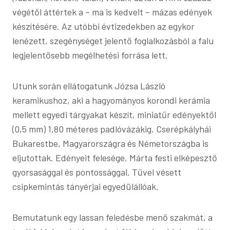
végétől áttértek a – ma is kedvelt – mázas edények
készítésére. Az utóbbi évtizedekben az egykor
lenézett, szegénységet jelentő foglalkozásból a falu
legjelentősebb megélhetési forrása lett.
Utunk során ellátogatunk Józsa László
keramikushoz, aki a hagyományos korondi kerámia
mellett egyedi tárgyakat készít, miniatűr edényektől
(0,5 mm) 1,80 méteres padlóvázákig. Cserépkályhái
Bukarestbe, Magyarországra és Németországba is
eljutottak. Edényeit felesége, Márta festi elképesztő
gyorsasággal és pontossággal. Tűvel vésett
csipkemintás tányérjai egyedülállóak.
Bemutatunk egy lassan feledésbe menő szakmát, a