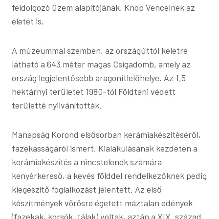
feldolgozó üzem alapítójának, Knop Vencelnek az
életét is.
A múzeummal szemben, az országúttól keletre
látható a 643 méter magas Csigadomb, amely az
ország legjelentősebb aragonitlelőhelye. Az 1,5
hektárnyi területet 1980-tól Földtani védett
területté nyilvánították.
Manapság Korond elsősorban kerámiakészítéséről,
fazekasságáról ismert. Kialakulásának kezdetén a
kerámiakészítés a nincstelenek számára
kenyérkereső, a kevés földdel rendelkezőknek pedig
kiegészítő foglalkozást jelentett. Az első
készítmények vörösre égetett máztalan edények
(fazekak, korsók, tálak) voltak, aztán a XIX. század