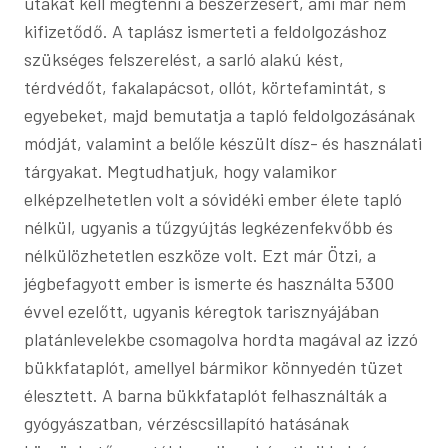
utakat kell megtenni a beszerzésért, ami már nem
kifizetődő. A taplász ismerteti a feldolgozáshoz
szükséges felszerelést, a sarló alakú kést,
térdvédőt, fakalapácsot, ollót, körtefamintát, s
egyebeket, majd bemutatja a tapló feldolgozásának
módját, valamint a belőle készült dísz- és használati
tárgyakat. Megtudhatjuk, hogy valamikor
elképzelhetetlen volt a sóvidéki ember élete tapló
nélkül, ugyanis a tűzgyújtás legkézenfekvőbb és
nélkülözhetetlen eszköze volt. Ezt már Ötzi, a
jégbefagyott ember is ismerte és használta 5300
évvel ezelőtt, ugyanis kéregtok tarisznyájában
platánlevelekbe csomagolva hordta magával az izzó
bükkfataplót, amellyel bármikor könnyedén tüzet
élesztett. A barna bükkfataplót felhasználták a
gyógyászatban, vérzéscsillapító hatásának