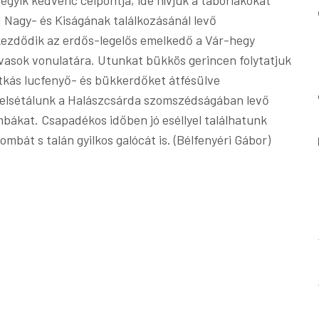
yik kedvenc célpontja, ide hívjuk a táborlakókat
Nagy- és Kiságának találkozásánál levő
 kezdődik az erdős-legelős emelkedő a Vár-hegy
avasok vonulatára. Utunkat bükkös gerincen folytatjuk
tkás lucfenyő- és bükkerdőket átfésülve
 elsétálunk a Halászcsárda szomszédságában levő
mbákat. Csapadékos időben jó eséllyel találhatunk
bát s talán gyilkos galócát is. (Bélfenyéri Gábor)