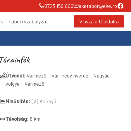
Fac
0723 159 000
eketabor@eke.ro
ők
Tábori szabályzat
Vissza a főoldalra
Túrainfók
Útvonal:
Vármező – Vár-hegy nyereg – Nagyág
völgye – Vármező
Minősítés:
[2] Könnyű
Távolság:
8 km