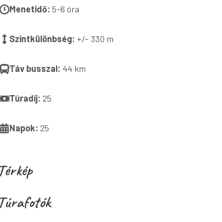
Menetidő:
5-6 óra
Szintkülönbség:
+/- 330 m
Táv busszal:
44 km
Túradíj:
25
Napok:
25
Térkép
Túrafotók