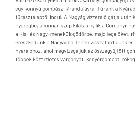
Vármező környéke a marosvásárhelyi gombagyűjtők eg
egy könnyű gombász-kirándulásra. Túránk a Nyárád 
fűrészteleptől indul. A Nagyág vízterelő gátja után
nyeregbe, ahonnan szép kilátás nyílik a Görgényi-h
a Kis- és Nagy-menekülőgödörbe, majd legelőket, ri
ereszkedünk a Nagyágba. Innen visszafordulunk és
nyaralóhoz, ahol megvizsgáljuk az összegyűjtött go
többek közt ízletes vargányát, kenyérgombát, rókagom