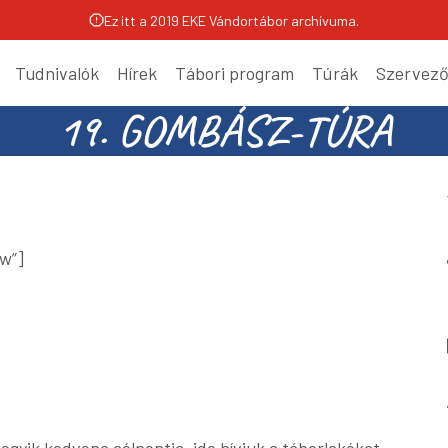
Ez itt a 2019 EKE Vándortábor archívuma.
Tudnivalók
Hírek
Tábori program
Túrák
Szervez
19. GOMBÁSZ-TÚRA
w”]