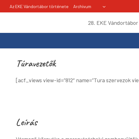
Skip
Az EKE Vándortábor története
Archívum
to
content
28. EKE Vándortábor
Túravezetők
[acf_views view-id=”812″ name=”Tura szervezok vie
Leírás