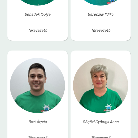
Benedek Ibolya
Bereczky Ildikó
Túravezető
Túravezető
Bíró Árpád
Bögözi Gyöngyi Anna
Túravezető
Túravezető