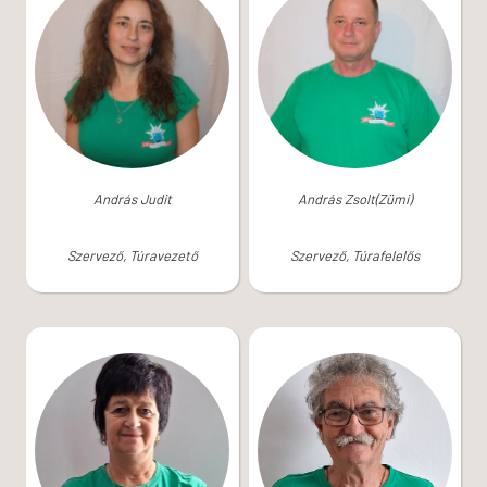
András Judit
András Zsolt(Zümi)
Szervező, Túravezető
Szervező, Túrafelelős