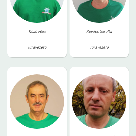
Köllő Félix
Kovács Sarolta
Túravezető
Túravezető