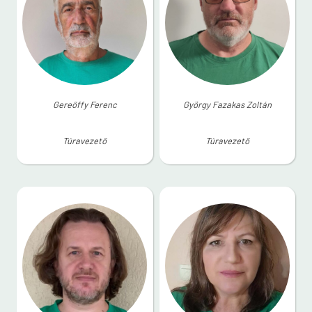
Gereőffy Ferenc
György Fazakas Zoltán
Túravezető
Túravezető