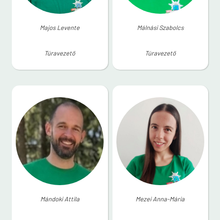
Majos Levente
Málnási Szabolcs
Túravezető
Túravezető
Mándoki Attila
Mezei Anna-Mária