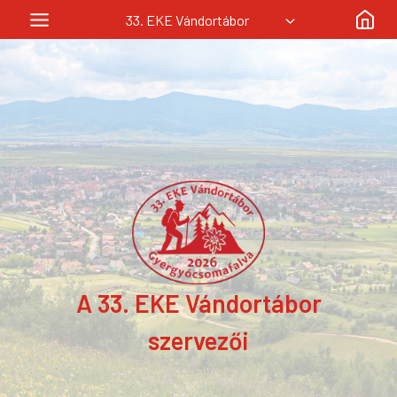
Skip
33. EKE Vándortábor
to
content
A 33. EKE Vándortábor
szervezői