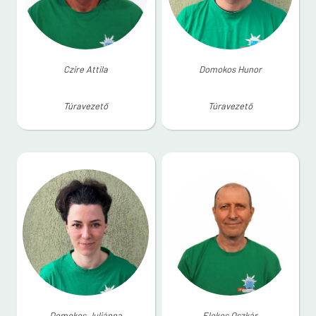
Czire Attila
Domokos Hunor
Túravezető
Túravezető
Domokos Juliánna
Elekes Oszkár