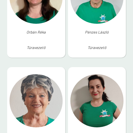
Orbán Réka
Pénzes László
Túravezető
Túravezető