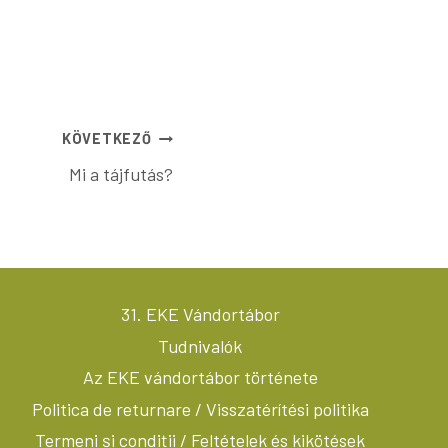
KÖVETKEZŐ
Mi a tájfutás?
31. EKE Vándortábor
Tudnivalók
Az EKE vándortábor története
Politica de returnare / Visszatérítési politika
Termeni și condiții / Feltételek és kikötések