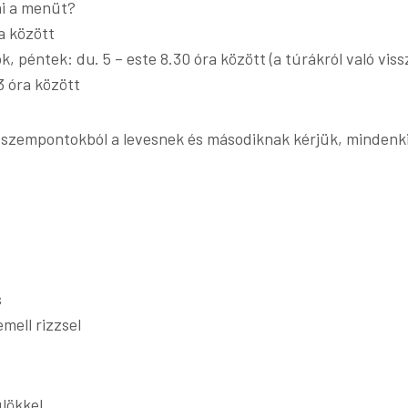
ni a menüt?
a között
k, péntek: du. 5 – este 8.30 óra között (a túrákról való vis
3 óra között
szempontokból a levesnek és másodiknak kérjük, mindenk
s
mell rizzsel
lökkel