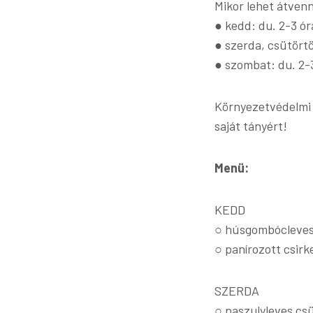
Mikor lehet átven
● kedd: du. 2-3 ór
● szerda, csütörtö
● szombat: du. 2-
Környezetvédelmi 
saját tányért!
Menü:
KEDD
○ húsgombócleve
○ panírozott csirke
SZERDA
○ paszulyleves csü