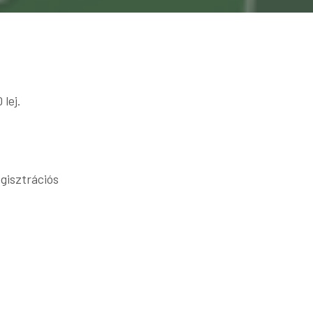
lej.
isztrációs