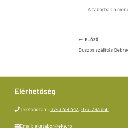
A táborban a menün
Bejegyzés
ELŐZŐ
Buszos szállítás Debr
navigáció
Elérhetőség
Telefonszám:
0743 419 443
,
0751 383 556
Email:
eketabor@eke.ro