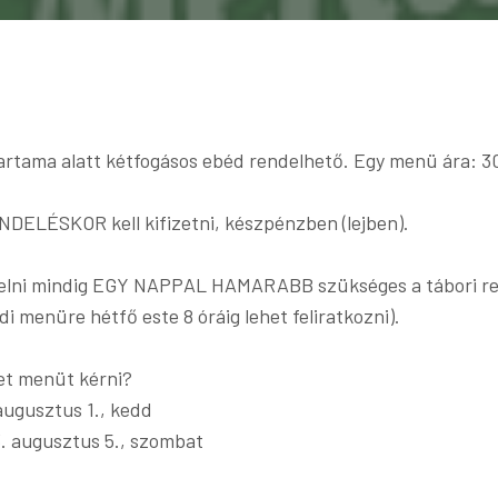
tartama alatt kétfogásos ebéd rendelhető. Egy menü ára: 30 
ELÉSKOR kell kifizetni, készpénzben (lejben).
lni mindig EGY NAPPAL HAMARABB szükséges a tábori reg
di menüre hétfő este 8 óráig lehet feliratkozni).
et menüt kérni?
augusztus 1., kedd
3. augusztus 5., szombat