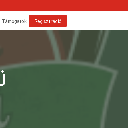
Támogatók
Regisztráció
Ü