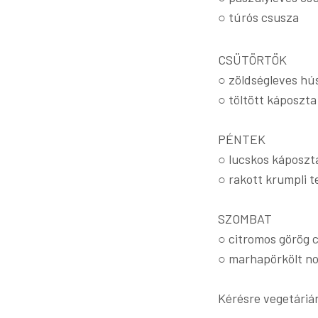
○ túrós csusza
CSÜTÖRTÖK
○ zöldségleves hú
○ töltött káposzta
PÉNTEK
○ lucskos káposzt
○ rakott krumpli te
SZOMBAT
○ citromos görög c
○ marhapörkölt no
Kérésre vegetáriá