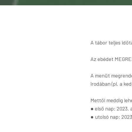
A tábor teljes idő
Az ebédet MEGREND
A menüt megrende
irodában (pl. a ked
Mettől meddig leh
● első nap: 2023. 
● utolsó nap: 202