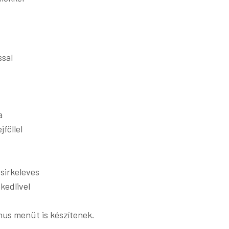
ssal
a
jföllel
sirkeleves
kedlivel
nus menüt is készítenek.