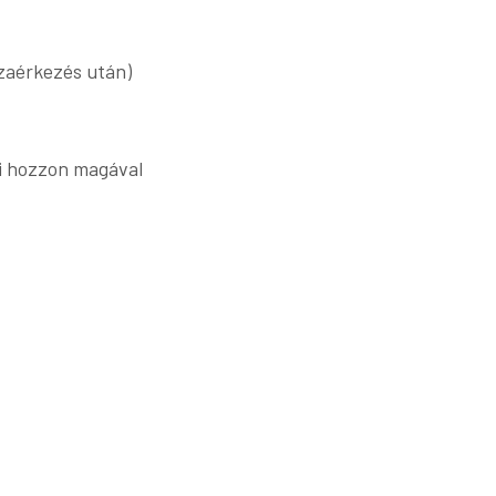
szaérkezés után)
i hozzon magával