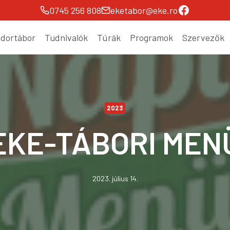
Facebook
0745 256 808
eketabor@eke.ro
ndortábor
Tudnivalók
Túrák
Programok
Szervezők
2023
EKE-TÁBORI MEN
2023. július 14.