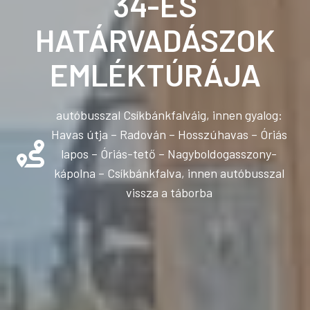
34-ES
HATÁRVADÁSZOK
EMLÉKTÚRÁJA
autóbusszal Csíkbánkfalváig, innen gyalog:
Havas útja – Radován – Hosszúhavas – Óriás
lapos – Óriás-tető – Nagyboldogasszony-
kápolna – Csíkbánkfalva, innen autóbusszal
vissza a táborba