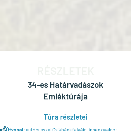
RÉSZLETEK
34-es Határvadászok
Emléktúrája
Túra részletei
Útvonal:
autóbusszal Csíkbánkfalváig, innen gyalog: