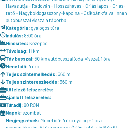
Havas útja – Radován – Hosszúhavas – Óriás lapos – Óriás-
tető – Nagyboldogasszony-kápolna – Csíkbánkfalva, innen
autóbusszal vissza a táborba
Kategória:
gyalogos túra
Indulás:
8:00 óra
Minősítés:
Közepes
Távolság:
11 km
Táv busszal:
50 km autóbusszal (oda-vissza), 1 óra
Menetidő:
4 óra
Teljes szintemelkedés:
560 m
Teljes szintereszkedés:
560 m
Kötelező felszerelés:
Ajánlott felszerelés:
Túradíj:
80 RON
Napok:
szombat
Megjegyzések:
Menetidő: 4 óra gyalog + 1 óra
megemlékezés. A túra során az Óriás-tetőt védő és itt