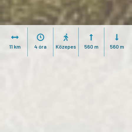
11 km
4 óra
Közepes
560 m
560 m