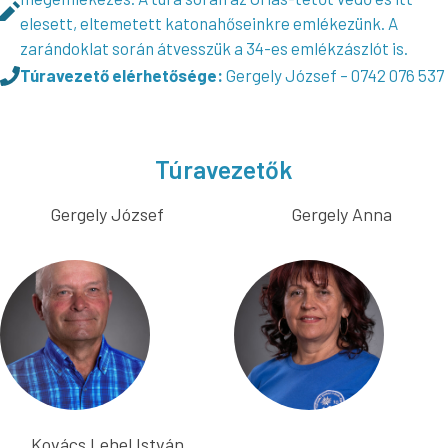
elesett, eltemetett katonahőseinkre emlékezünk. A
zarándoklat során átvesszük a 34-es emlékzászlót is.
Túravezető elérhetősége:
Gergely József – 0742 076 537
Túravezetők
Gergely József
Gergely Anna
Kovács Lehel István