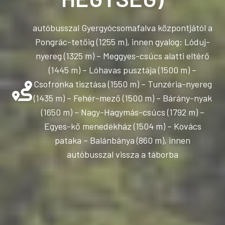
autóbusszal Gyergyócsomafalva központjától a
Pongrác-tetőig (1255 m), innen gyalog: Lóduj-
nyereg (1325 m) – Meggyes-csúcs alatti eltérő
(1445 m) – Lóhavas pusztája (1500 m) –
Csofronka tisztása (1550 m) – Tunzéria-nyereg
(1435 m) – Fehér-mező (1500 m) – Bárány-nyak
(1650 m) – Nagy-Hagymás-csúcs (1792 m) –
Egyes-kő menedékház (1504 m) – Kovács
pataka – Balánbánya (860 m), innen
autóbusszal vissza a táborba