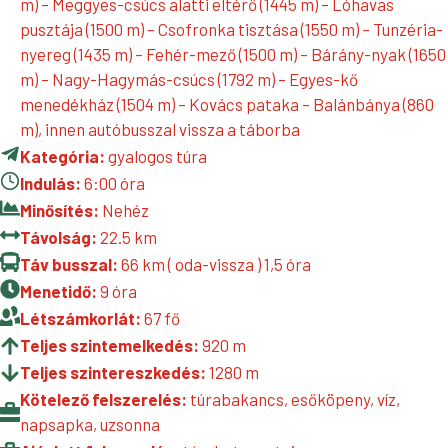
m) – Meggyes-csúcs alatti eltérő (1445 m) – Lóhavas
pusztája (1500 m) – Csofronka tisztása (1550 m) – Tunzéria-
nyereg (1435 m) – Fehér-mező (1500 m) – Bárány-nyak (1650
m) – Nagy-Hagymás-csúcs (1792 m) – Egyes-kő
menedékház (1504 m) – Kovács pataka – Balánbánya (860
m), innen autóbusszal vissza a táborba
Kategória:
gyalogos túra
Indulás:
6:00 óra
Minősítés:
Nehéz
Távolság:
22.5 km
Táv busszal:
66 km ( oda-vissza ) 1,5 óra
Menetidő:
9 óra
Létszámkorlát:
67 fő
Teljes szintemelkedés:
920 m
Teljes szintereszkedés:
1280 m
Kötelező felszerelés:
túrabakancs, esőköpeny, víz,
napsapka, uzsonna