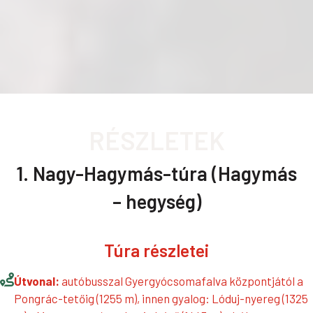
RÉSZLETEK
1. Nagy-Hagymás-túra (Hagymás
– hegység)
Túra részletei
Útvonal:
autóbusszal Gyergyócsomafalva központjától a
Pongrác-tetőig (1255 m), innen gyalog: Lóduj-nyereg (1325