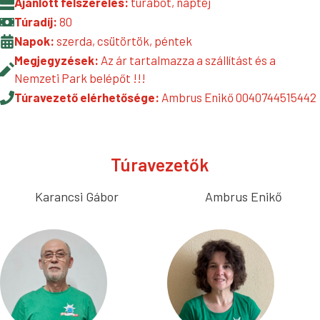
Ajánlott felszerelés:
túrabot, naptej
Túradíj:
80
Napok:
szerda, csütörtök, péntek
Megjegyzések:
Az ár tartalmazza a szállítást és a
Nemzeti Park belépőt !!!
Túravezető elérhetősége:
Ambrus Enikő 0040744515442
Túravezetők
Karancsi Gábor
Ambrus Enikő