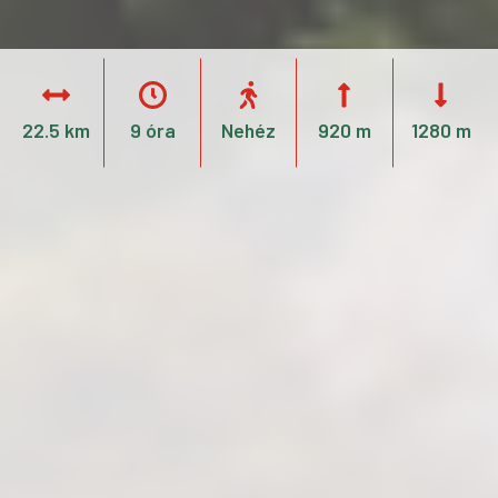
22.5 km
9 óra
Nehéz
920 m
1280 m