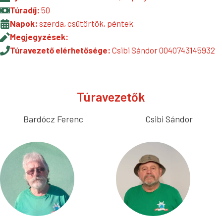
Túradíj:
50
Napok:
szerda, csütörtök, péntek
Megjegyzések:
Túravezető elérhetősége:
Csibi Sándor 0040743145932
Túravezetők
Bardócz Ferenc
Csibi Sándor