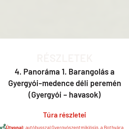
RÉSZLETEK
4. Panoráma 1. Barangolás a
Gyergyói-medence déli peremén
(Gyergyói – havasok)
Túra részletei
Útvonal:
autóbusszal Gyergyószentmiklósig, a Bothvára