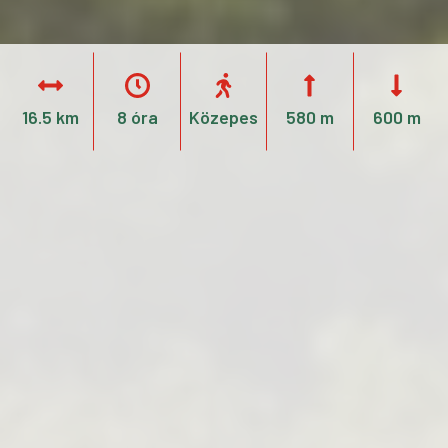
16.5 km
8 óra
Közepes
580 m
600 m