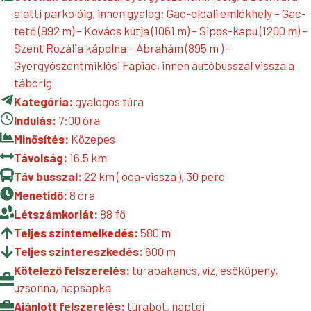
alatti parkolóig, innen gyalog: Gac-oldali emlékhely – Gac-
tető (992 m) – Kovács kútja (1061 m) – Sipos-kapu (1200 m) –
Szent Rozália kápolna – Ábrahám (895 m ) –
Gyergyószentmiklósi Fapiac, innen autóbusszal vissza a
táborig
Kategória:
gyalogos túra
Indulás:
7:00 óra
Minősítés:
Közepes
Távolság:
16.5 km
Táv busszal:
22 km ( oda-vissza ), 30 perc
Menetidő:
8 óra
Létszámkorlát:
88 fő
Teljes szintemelkedés:
580 m
Teljes szintereszkedés:
600 m
Kötelező felszerelés:
túrabakancs, víz, esőköpeny,
uzsonna, napsapka
Ajánlott felszerelés:
túrabot, naptej