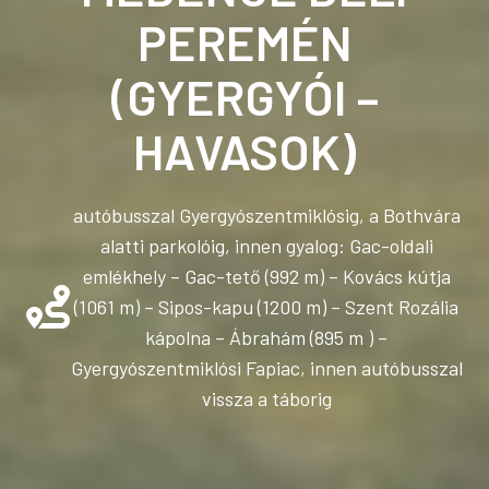
PEREMÉN
(GYERGYÓI –
HAVASOK)
autóbusszal Gyergyószentmiklósig, a Bothvára
alatti parkolóig, innen gyalog: Gac-oldali
emlékhely – Gac-tető (992 m) – Kovács kútja
(1061 m) – Sipos-kapu (1200 m) – Szent Rozália
kápolna – Ábrahám (895 m ) –
Gyergyószentmiklósi Fapiac, innen autóbusszal
vissza a táborig