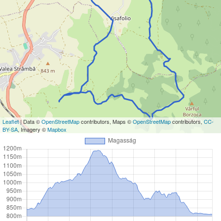
Leaflet
| Data ©
OpenStreetMap
contributors, Maps ©
OpenStreetMap
contributors,
CC-
BY-SA
, Imagery ©
Mapbox