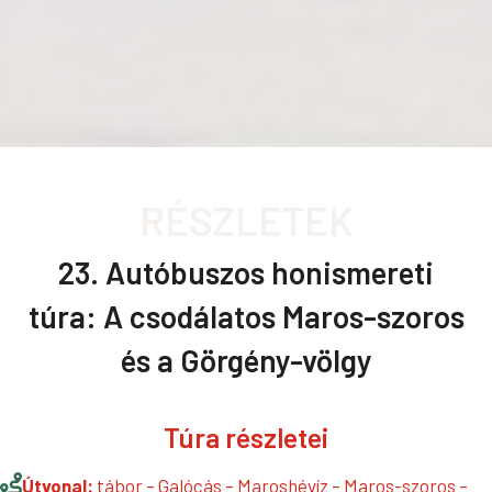
RÉSZLETEK
23. Autóbuszos honismereti
túra: A csodálatos Maros-szoros
és a Görgény-völgy
Túra részletei
Útvonal:
tábor – Galócás – Maroshévíz – Maros-szoros –