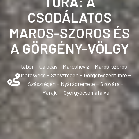
TÚRA: A
CSODÁLATOS
MAROS-SZOROS ÉS
A GÖRGÉNY-VÖLGY
tábor – Galócás – Maroshévíz – Maros-szoros –
Marosvécs – Szászrégen – Görgényszentimre –
Szászrégen – Nyárádremete – Szováta –
Parajd – Gyergyócsomafalva