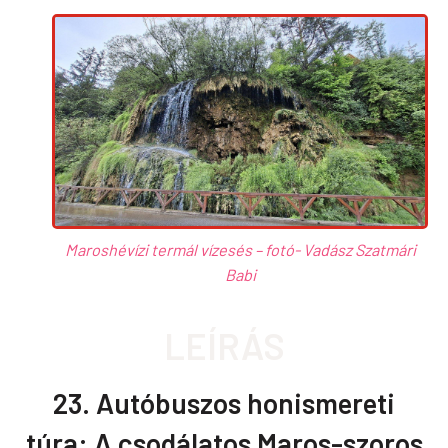
Maroshévízi termál vízesés – fotó- Vadász Szatmári
Babi
LEÍRÁS
23. Autóbuszos honismereti
túra: A csodálatos Maros-szoros