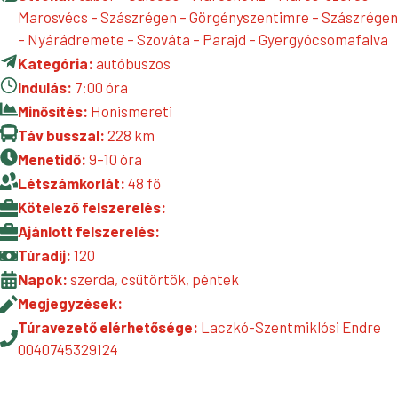
Marosvécs – Szászrégen – Görgényszentimre – Szászrégen
– Nyárádremete – Szováta – Parajd – Gyergyócsomafalva
Kategória:
autóbuszos
Indulás:
7:00 óra
Minősítés:
Honismereti
Táv busszal:
228 km
Menetidő:
9–10 óra
Létszámkorlát:
48 fő
Kötelező felszerelés:
Ajánlott felszerelés:
Túradíj:
120
Napok:
szerda, csütörtök, péntek
Megjegyzések:
Túravezető elérhetősége:
Laczkó-Szentmiklósi Endre
0040745329124