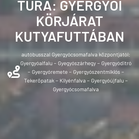
TÚRA: GYERGYÓI
KÖRJÁRAT
KUTYAFUTTÁBAN
autóbusszal Gyergyócsomafalva központjától:
Gyergyóalfalu – Gyegyószárhegy – Gyergyóditró
– Gyergyóremete – Gyergyószentmiklós –
Tekerőpatak – Kilyénfalva – Gyergyóújfalu –
Gyergyócsomafalva