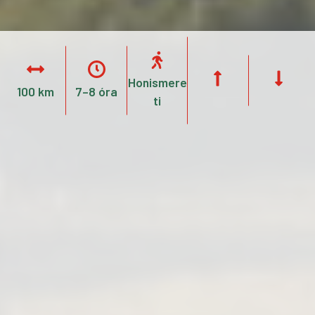
Honismere
100 km
7–8 óra
ti