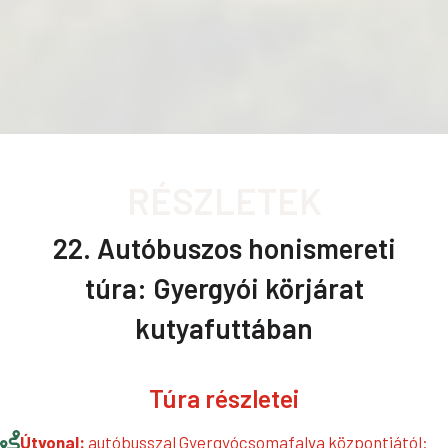
RÉSZLETEK
22. Autóbuszos honismereti
túra: Gyergyói körjárat
kutyafuttában
Túra részletei
Útvonal:
autóbusszal Gyergyócsomafalva központjától: