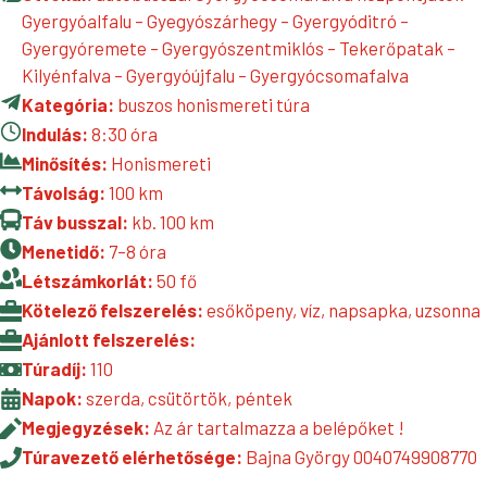
Gyergyóalfalu – Gyegyószárhegy – Gyergyóditró –
Gyergyóremete – Gyergyószentmiklós – Tekerőpatak –
Kilyénfalva – Gyergyóújfalu – Gyergyócsomafalva
Kategória:
buszos honismereti túra
Indulás:
8:30 óra
Minősítés:
Honismereti
Távolság:
100 km
Táv busszal:
kb. 100 km
Menetidő:
7–8 óra
Létszámkorlát:
50 fő
Kötelező felszerelés:
esőköpeny, víz, napsapka, uzsonna
Ajánlott felszerelés:
Túradíj:
110
Napok:
szerda, csütörtök, péntek
Megjegyzések:
Az ár tartalmazza a belépőket !
Túravezető elérhetősége:
Bajna György 0040749908770