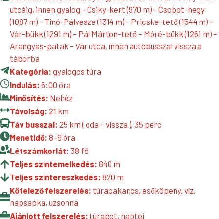
utcáig, innen gyalog – Csiky-kert (970 m) – Csobot-hegy
(1087 m) – Tinó-Pálvesze (1314 m) – Pricske-tető (1544 m) –
Vár-bükk (1291 m) – Pál Márton-tető – Móré-bükk (1261 m) –
Arangyás-patak – Vár utca, innen autóbusszal vissza a
táborba
Kategória:
gyalogos túra
Indulás:
6:00 óra
Minősítés:
Nehéz
Távolság:
21 km
Táv busszal:
25 km ( oda – vissza ), 35 perc
Menetidő:
8–9 óra
Létszámkorlát:
38 fő
Teljes szintemelkedés:
840 m
Teljes szintereszkedés:
820 m
Kötelező felszerelés:
túrabakancs, esőköpeny, víz,
napsapka, uzsonna
Ajánlott felszerelés:
túrabot, naptej