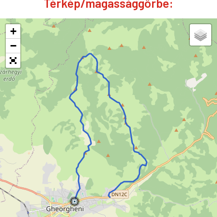
Térkép/magassággörbe:
+
−