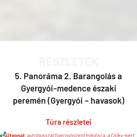
RÉSZLETEK
5. Panoráma 2. Barangolás a
Gyergyói-medence északi
peremén (Gyergyói – havasok)
Túra részletei
Útvonal:
autóbusszal Gyergyószentmiklósra, a Csiky-kert