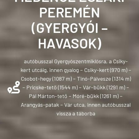
PEREMÉN
(GYERGYÓI –
HAVASOK)
autóbusszal Gyergyószentmiklósra, a Csiky-
kert utcáig, innen gyalog – Csiky-kert (970 m) –
Csobot-hegy (1087 m) – Tinó-Pálvesze (1314 m)
– Pricske-tető (1544 m) – Vár-bükk (1291 m) –
Pál Márton-tető – Móré-bükk (1261 m) –
Arangyás-patak – Vár utca, innen autóbusszal
vissza a táborba