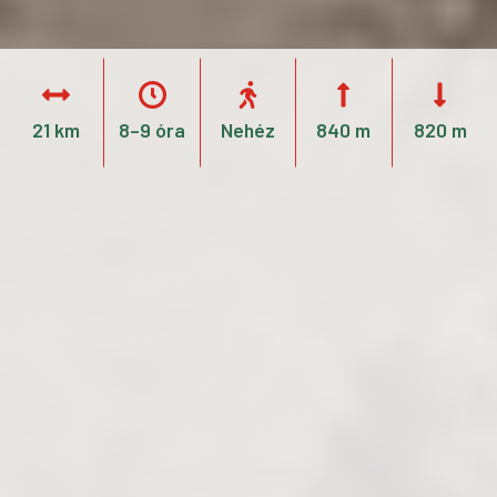
21 km
8–9 óra
Nehéz
840 m
820 m