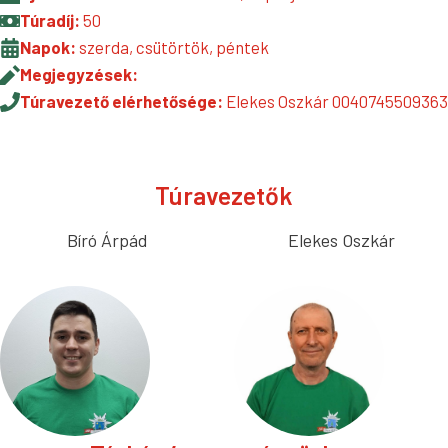
Túradíj:
50
Napok:
szerda, csütörtök, péntek
Megjegyzések:
Túravezető elérhetősége:
Elekes Oszkár 0040745509363
Túravezetők
Bíró Árpád
Elekes Oszkár