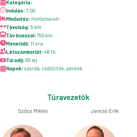
Kategória:
Indulás:
7:00
Minősítés:
Honismereti
Távolság:
5 km
Táv busszal:
150 km
Menetidő:
11 óra
Létszámkorlát:
48 fő
Túradíj:
65 lej
Napok:
szerda, csütörtök, péntek
Túravezetők
Szőcs Miklós
Jancsó Erik