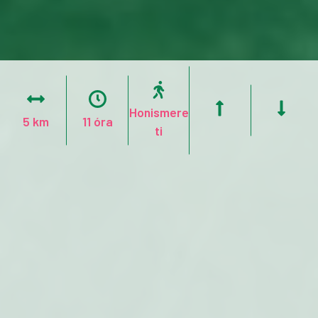
Honismere
5 km
11 óra
ti