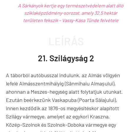
A Sárkányok kertje egy természetvédelem alatt álló
sziklaképződmény-sorozat, amely 32,5 hektár
területen fekszik – Vassy-Kása Tünde felvétele
LEÍRÁS
21. Szilágyság 2
A táborból autóbusszal indulunk, az Almás völgyén
lefelé Almásszentmihályig (Sânmihaiu Almașului),
ahonnan a Meszes-hegység alatt folytatjuk utunkat.
Ezután beérkezünk Vaskapuba (Poarta Sălajului),
innen kezdődik az 1876-os megyésítéskor alapított
Szilágy vármegye, amelyet az egykori Kraszna,
Közép-Szolnok és Szolnok-Doboka vármegye egy