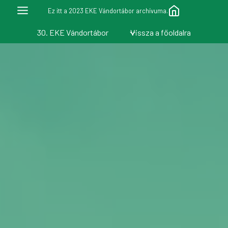
Skip
Ez itt a 2023 EKE Vándortábor archívuma.
to
30. EKE Vándortábor
Vissza a főoldalra
content