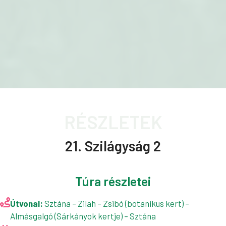
RÉSZLETEK
21. Szilágyság 2
Túra részletei
Útvonal:
Sztána – Zilah – Zsibó (botanikus kert) –
Almásgalgó (Sárkányok kertje) – Sztána