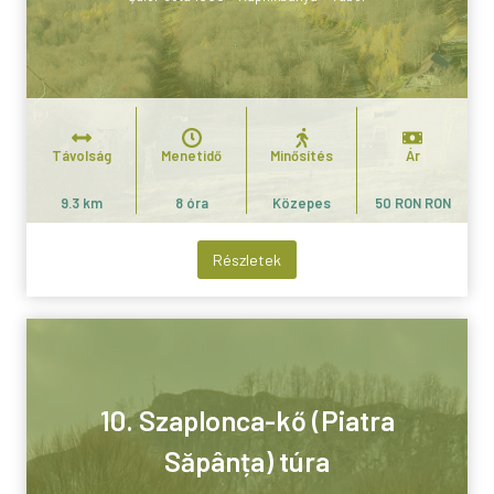
Távolság
Menetidő
Minősítés
Ár
9.3 km
8 óra
Közepes
50 RON RON
Részletek
10. Szaplonca-kő (Piatra
Săpânța) túra