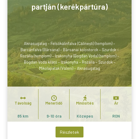
partján (kerékpártúra)
Aknasugatag – Felsőkálinfalva (Călinești) (templom) –
Barcánfalva (Bârsana) – Bârsanai kolostorok – Szurdok –
Rozália (templom) – Izakonyha (Bogdan Voda) (templom) –
Bogdan Voda kilátó – Izakonyha – Rozália – Szurdok –
Mikolapatak (Văleni) – Aknasugatag
Távolság
Menetidő
Minősítés
Ár
85 km
9-10 óra
Közepes
RON
Részletek