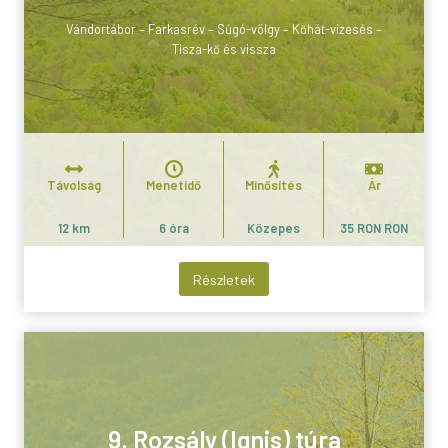
Vándortábor – Farkasrév – Súgó-völgy – Kőhát-vízesés –
Tisza-kő és vissza
Távolság
Menetidő
Minősítés
Ár
12 km
6 óra
Közepes
35 RON RON
Részletek
9. Rozsály (Ignis) túra