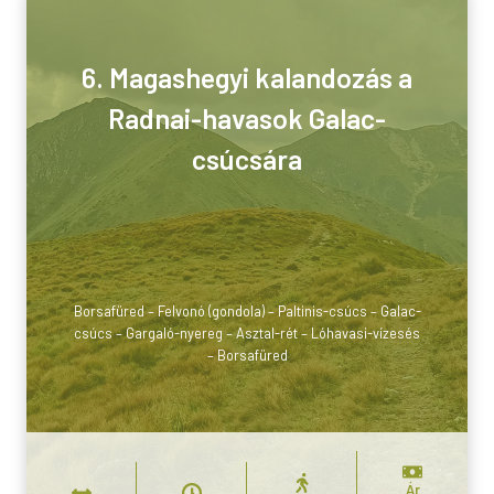
6. Magashegyi kalandozás a
Radnai-havasok Galac-
csúcsára
Borsafüred – Felvonó (gondola) – Paltinis-csúcs – Galac-
csúcs – Gargaló-nyereg – Asztal-rét – Lóhavasi-vízesés
– Borsafüred
Ár