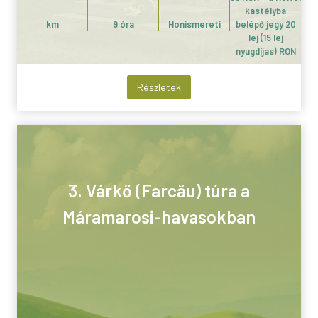
kastélyba
km
9 óra
Honismereti
belépő jegy 20
lej (15 lej
nyugdíjas) RON
Részletek
3. Várkő (Farcău) túra a
Máramarosi-havasokban