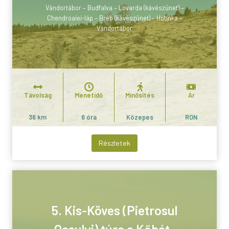
Vándortábor – Budfalva – Lovarda (kávészünet) –
Chendroaiei-láp – Bréb (kávészünet) – Hotinka –
Vándortábor
Távolság
Menetidő
Minősítés
Ár
36 km
6 óra
Közepes
RON
Részletek
5. Kis-Köves (Pietrosul
Oasului) túra a Kőhát-