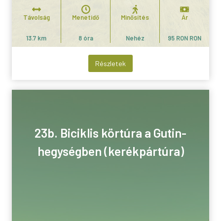
Távolság
Menetidő
Minősítés
Ár
13.7 km
8 óra
Nehéz
95 RON RON
Részletek
23b. Biciklis körtúra a Gutin-
hegységben (kerékpártúra)