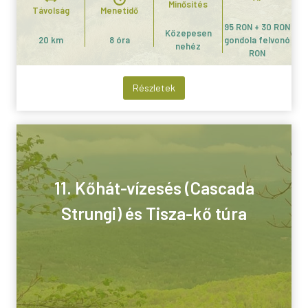
Minősítés
Távolság
Menetidő
95 RON + 30 RON
Közepesen
20 km
8 óra
gondola felvonó
nehéz
RON
Részletek
11. Kőhát-vízesés (Cascada
Strungi) és Tisza-kő túra