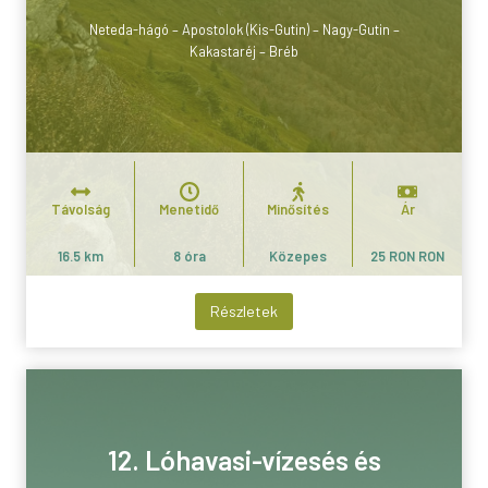
Neteda-hágó – Apostolok (Kis-Gutin) – Nagy-Gutin –
Kakastaréj – Bréb
Távolság
Menetidő
Minősítés
Ár
16.5 km
8 óra
Közepes
25 RON RON
Részletek
12. Lóhavasi-vízesés és