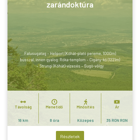
zarándoktúra
Falusugatag – Heliport (Kőhát-plató pereme, 1000m)
busszal, innen gyalog: Róka-templom – Cigány-kő (1221m)
– Strungi (Kőhát)-vízesés – Sugó-völgy
Távolság
Menetidő
Minősítés
Ár
16 km
8 óra
Közepes
35 RON RON
Részletek