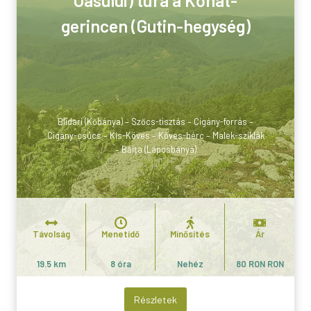
gerincen (Gutin-hegység)
Blidari (Kőbánya) – Szőcs-tisztás – Cigány-forrás –
Cigány-csúcs – Kis-Köves – Köves-bérc – Malek-sziklák
– Băița (Láposbánya)
Távolság
Menetidő
Minősítés
Ár
19.5 km
8 óra
Nehéz
80 RON RON
Részletek