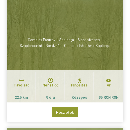
Complex Păstrăvul Saplonţa – Sipot-vízesés –
Szaplonca-kő – Borvízkút – Complex Păstrăvul Saplonţa
Távolság
Menetidő
Minősítés
Ár
22.5 km
8 óra
Közepes
65 RON RON
Részletek