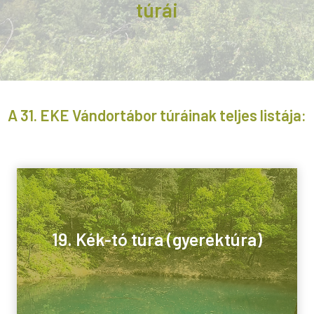
túrái
A 31. EKE Vándortábor túráinak teljes listája:
19. Kék-tó túra (gyerektúra)