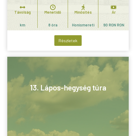
Távolság
Menetidő
Minősítés
Ár
km
8 óra
Honismereti
90 RON RON
Részletek
13. Lápos-hegység túra