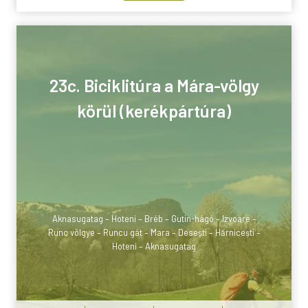
23c. Biciklitúra a Mára-völgy
körül (kerékpártúra)
Aknasugatag – Hoteni – Bréb – Gutin-hágó – Izvoare –
Runc völgye – Runcu gát – Mara – Desești – Hărnicești –
Hoteni – Aknasugatag