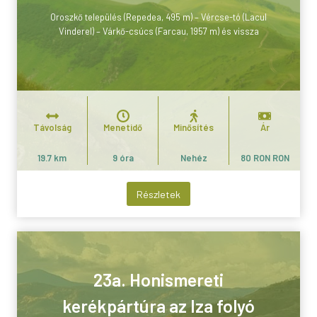
Oroszkő település (Repedea, 495 m) – Vércse-tó (Lacul
Vinderel) – Várkő-csúcs (Farcau, 1957 m) és vissza
Távolság
Menetidő
Minősítés
Ár
19.7 km
9 óra
Nehéz
80 RON RON
Részletek
23a. Honismereti
kerékpártúra az Iza folyó