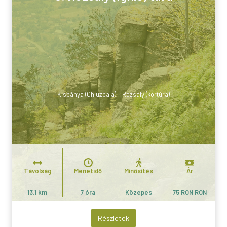
Kisbánya (Chiuzbaia) – Rozsály (körtúra)
Távolság
Menetidő
Minősítés
Ár
13.1 km
7 óra
Közepes
75 RON RON
Részletek