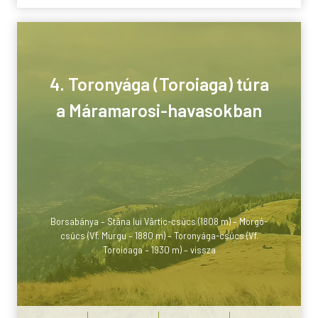
4. Toronyága (Toroiaga) túra
a Máramarosi-havasokban
Borsabánya – Stâna lui Vârtic-csúcs (1808 m) – Morgó-
csúcs (Vf. Murgu – 1880 m) – Toronyága-csúcs (Vf.
Toroioaga – 1930 m) – vissza