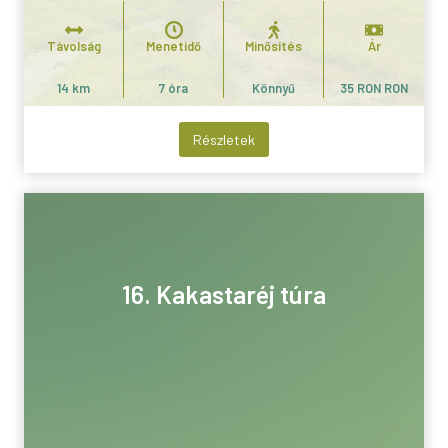
Távolság
Menetidő
Minősítés
Ár
14 km
7 óra
Könnyű
35 RON RON
Részletek
16. Kakastaréj túra