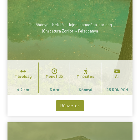
Felsőbánya – Kék-tó – Hajnal hasadása-barlang
(Crăpătura Zorilor) – Felsőbánya
Távolság
Menetidő
Minősítés
Ár
4.2 km
3 óra
Könnyű
45 RON RON
Részletek