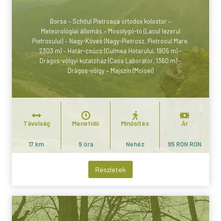
Borsa – Schitul Pietroasa ortodox kolostor –
Meteorológiai állomás – Mosolygó-tó (Lacul Iezerul
Pietrosului) – Nagy-Köves (Nagy-Pietrosz, Pietrosul Mare,
2303 m) – Határ-csúcs (Culmea Hotarului, 1905 m) –
Drágos-völgyi kutatóház (Casa Laborator, 1360 m) –
Drágos-völgy – Majszín (Moisei)
Távolság
Menetidő
Minősítés
Ár
17 km
9 óra
Nehéz
95 RON RON
Részletek