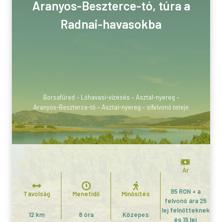
Aranyos-Beszterce-tó, túra a
Radnai-havasokba
Borsafüred – Lóhavasi-vízesés – Asztal-nyereg –
Aranyos-Beszterce-tó – Asztal-nyereg – sífelvonó teteje
Ár
95 RON + a
Távolság
Menetidő
Minősítés
felvonó ára 25
lej felnőtteknek
12 km
8 óra
Közepes
és 15 lej