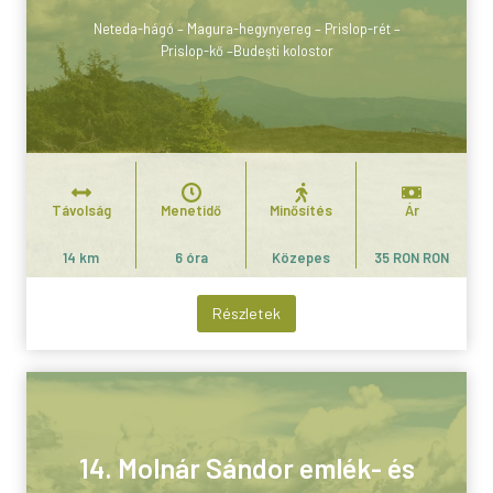
Neteda-hágó – Magura-hegynyereg – Prislop-rét –
Prislop-kő –Budeşti kolostor
Távolság
Menetidő
Minősítés
Ár
14 km
6 óra
Közepes
35 RON RON
Részletek
14. Molnár Sándor emlék- és