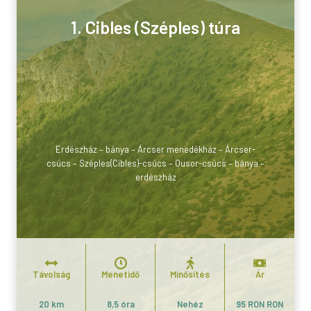
1. Cibles (Széples) túra
Erdészház – bánya – Árcser menedékház – Árcser-
csúcs – Széples(Cibles)-csúcs – Ousor-csúcs – bánya –
erdészház
Távolság
Menetidő
Minősítés
Ár
20 km
8,5 óra
Nehéz
95 RON RON