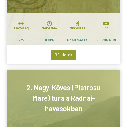
Távolság
Menetidő
Minősítés
Ár
km
8 óra
Honismereti
90 RON RON
Részletek
2. Nagy-Köves (Pietrosu
Mare) túra a Radnai-
havasokban