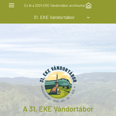
Skip
Ez itt a 2024 EKE Vándortábor archívuma.
to
31. EKE Vándortábor
content
A 31. EKE Vándortábor