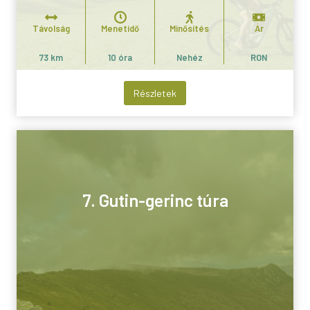
Távolság
Menetidő
Minősítés
Ár
73 km
10 óra
Nehéz
RON
Részletek
7. Gutin-gerinc túra