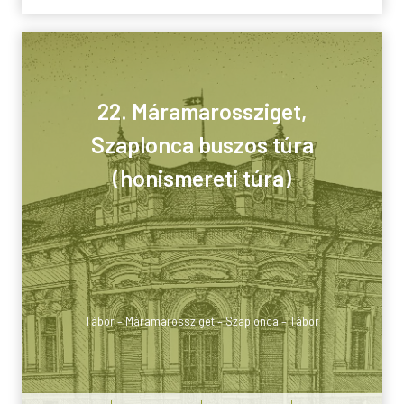
22. Máramarossziget,
Szaplonca buszos túra
(honismereti túra)
Tábor – Máramarossziget – Szaplonca – Tábor