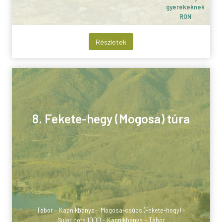
gyerekeknek
RON
Részletek
8. Fekete-hegy (Mogosa) túra
Tábor – Kapnikbánya – Mogosa-csúcs (Fekete-hegy) –
Şuior cota 1000 – Kapnikbánya – Tábor