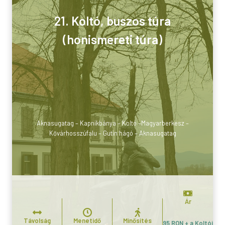
21. Koltó, buszos túra
(honismereti túra)
Aknasugatag – Kapnikbánya – Koltó –Magyarberkesz –
Kővárhosszúfalu – Gutin hágó – Aknasugatag
Ár
Távolság
Menetidő
Minősítés
95 RON + a Koltói