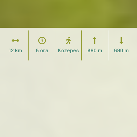
12 km
6 óra
Közepes
690 m
690 m