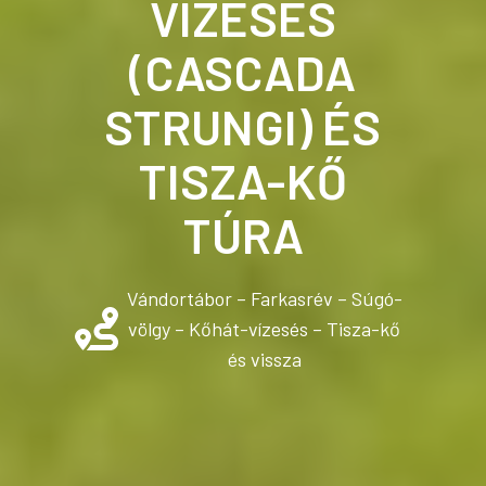
VÍZESÉS
(CASCADA
STRUNGI) ÉS
TISZA-KŐ
TÚRA
Vándortábor – Farkasrév – Súgó-
völgy – Kőhát-vízesés – Tisza-kő
és vissza