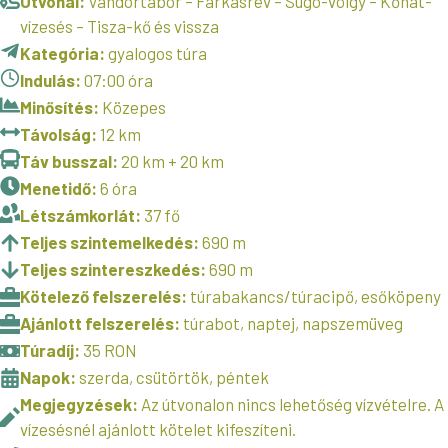
Útvonal:
Vándortábor – Farkasrév – Súgó-völgy – Kőhát-
vízesés – Tisza-kő és vissza
Kategória:
gyalogos túra
Indulás:
07:00 óra
Minősítés:
Közepes
Távolság:
12 km
Táv busszal:
20 km + 20 km
Menetidő:
6 óra
Létszámkorlát:
37 fő
Teljes szintemelkedés:
690 m
Teljes szintereszkedés:
690 m
Kötelező felszerelés:
túrabakancs/túracipő, esőköpeny
Ajánlott felszerelés:
túrabot, naptej, napszemüveg
Túradíj:
35 RON
Napok:
szerda, csütörtök, péntek
Megjegyzések:
Az útvonalon nincs lehetőség vízvételre. A
vízesésnél ajánlott kötelet kifeszíteni.