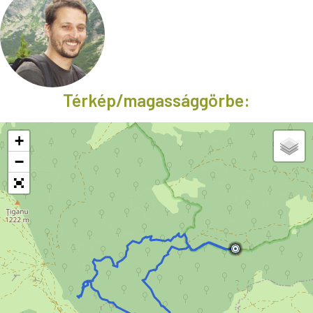
Térkép/magassággörbe:
+
−